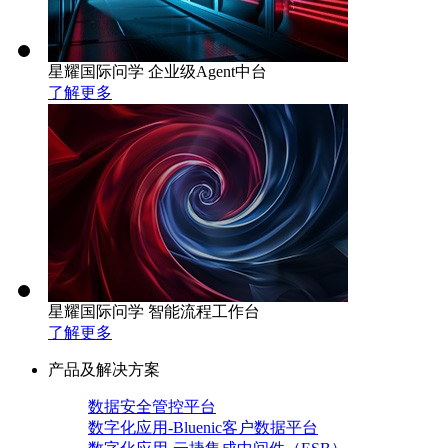
星耀国际问学 企业级Agent中台
了解更多
星耀国际问学 智能流程工作台
了解更多
产品及解决方案
数据安全管控平台
数字化应用-Bluenic客户数据平台