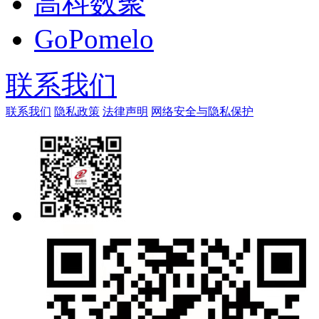
高科数聚
GoPomelo
联系我们
联系我们
隐私政策
法律声明
网络安全与隐私保护