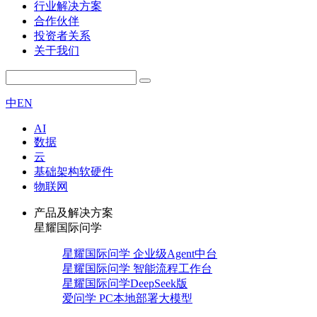
行业解决方案
合作伙伴
投资者关系
关于我们
中
EN
AI
数据
云
基础架构软硬件
物联网
产品及解决方案
星耀国际问学
星耀国际问学 企业级Agent中台
星耀国际问学 智能流程工作台
星耀国际问学DeepSeek版
爱问学 PC本地部署大模型