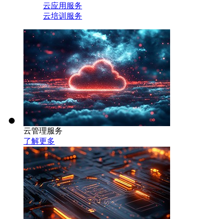
云应用服务
云培训服务
云管理服务
了解更多