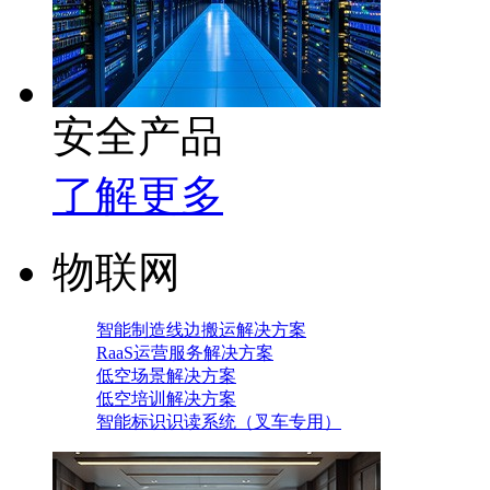
安全产品
了解更多
物联网
智能制造线边搬运解决方案
RaaS运营服务解决方案
低空场景解决方案
低空培训解决方案
智能标识识读系统（叉车专用）