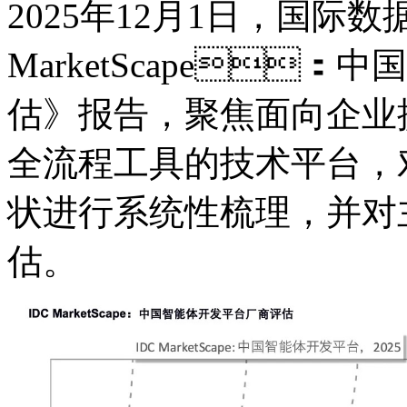
2025年12月1日，国
MarketScape
估》报告，聚焦面向企业提
全流程工具的技术平台
状进行系统性梳理，
估。