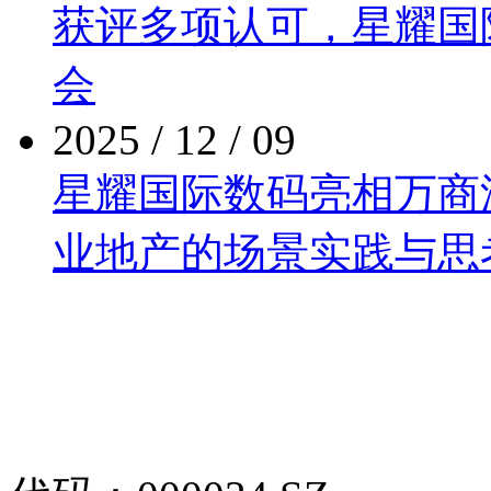
获评多项认可，星
会
2025 / 12 / 09
星耀国际数码亮相万商泛商
业地产的场景实践与思