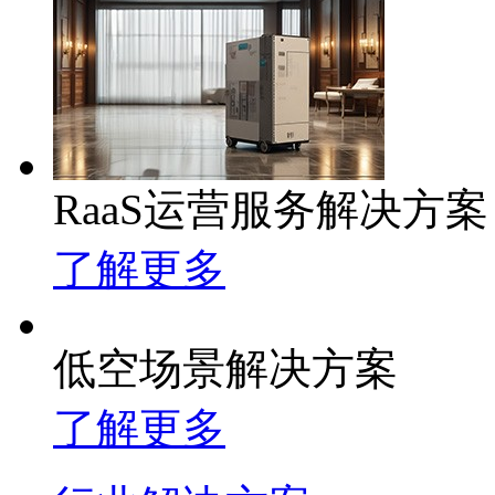
RaaS运营服务解决方案
了解更多
低空场景解决方案
了解更多