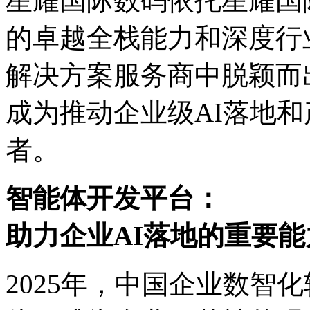
星耀国际数码依托星耀国
的卓越全栈能力和深度行业实践
解决方案服务商中脱颖而出
成为推动企业级AI落地
者。
智能体开发平台：
助力企业AI落地的重要能
2025年，中国企业数智