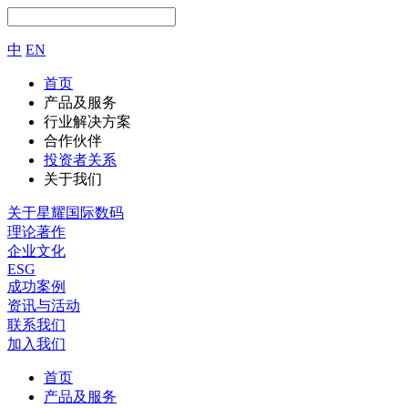
中
EN
首页
产品及服务
行业解决方案
合作伙伴
投资者关系
关于我们
关于星耀国际数码
理论著作
企业文化
ESG
成功案例
资讯与活动
联系我们
加入我们
首页
产品及服务